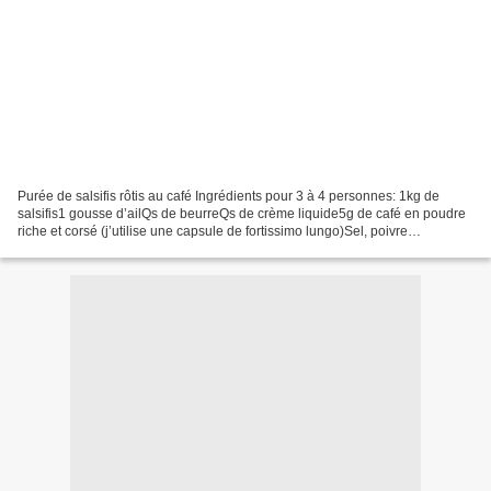
Purée de salsifis rôtis au café Ingrédients pour 3 à 4 personnes: 1kg de
salsifis1 gousse d’ailQs de beurreQs de crème liquide5g de café en poudre
riche et corsé (j’utilise une capsule de fortissimo lungo)Sel, poivre
Préparation Epluchez, rincez et essorez...