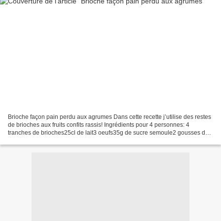
Brioche façon pain perdu aux agrumes Dans cette recette j’utilise des restes
de brioches aux fruits confits rassis! Ingrédients pour 4 personnes: 4
tranches de brioches25cl de lait3 oeufs35g de sucre semoule2 gousses de
vanilleZestes d’1 clémentine Cuisson...