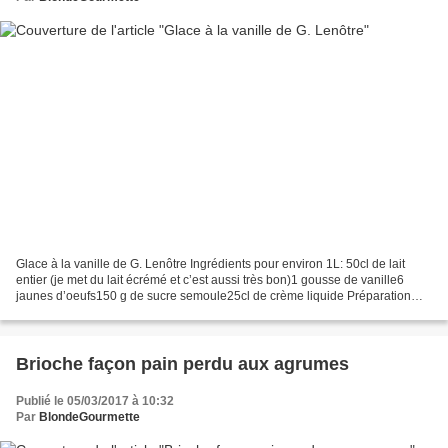
Glace à la vanille de G. Lenôtre Ingrédients pour environ 1L: 50cl de lait
entier (je met du lait écrémé et c’est aussi très bon)1 gousse de vanille6
jaunes d’oeufs150 g de sucre semoule25cl de crème liquide Préparation
Commencez par procéder comme pour...
Brioche façon pain perdu aux agrumes
Publié le 05/03/2017 à 10:32
Par
BlondeGourmette