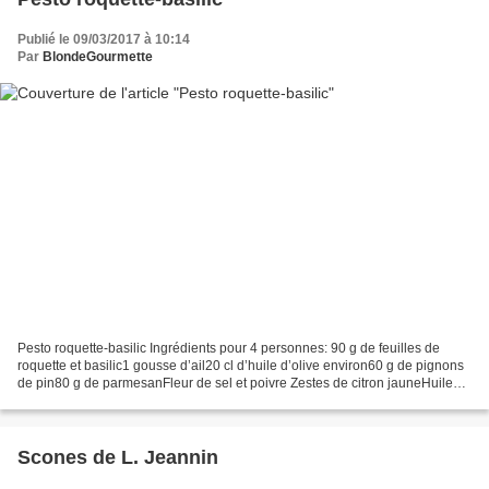
Publié le 09/03/2017 à 10:14
Par
BlondeGourmette
Pesto roquette-basilic Ingrédients pour 4 personnes: 90 g de feuilles de
roquette et basilic1 gousse d’ail20 cl d’huile d’olive environ60 g de pignons
de pin80 g de parmesanFleur de sel et poivre Zestes de citron jauneHuile
d’olive à la bergamote Préparation...
Scones de L. Jeannin