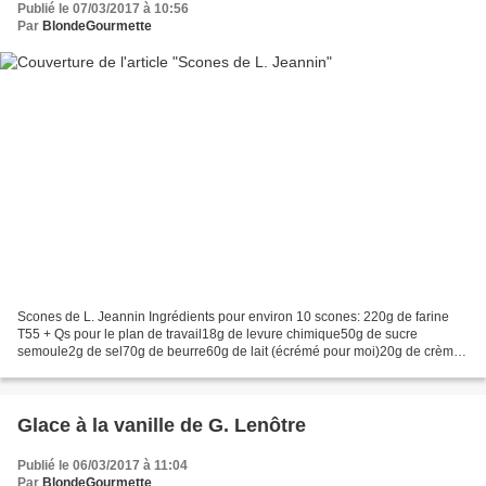
Publié le 07/03/2017 à 10:56
Par
BlondeGourmette
Scones de L. Jeannin Ingrédients pour environ 10 scones: 220g de farine
T55 + Qs pour le plan de travail18g de levure chimique50g de sucre
semoule2g de sel70g de beurre60g de lait (écrémé pour moi)20g de crème
fraiche épaisse1 oeuf PréparationTamisez...
Glace à la vanille de G. Lenôtre
Publié le 06/03/2017 à 11:04
Par
BlondeGourmette