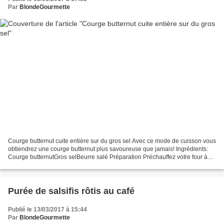
Par
BlondeGourmette
Courge butternut cuite entière sur du gros sel Avec ce mode de cuisson vous
obtiendrez une courge butternut plus savoureuse que jamais! Ingrédients:
Courge butternutGros selBeurre salé Préparation Préchauffez votre four à
180°C chaleur tournante. Dans...
Purée de salsifis rôtis au café
Publié le 13/03/2017 à 15:44
Par
BlondeGourmette