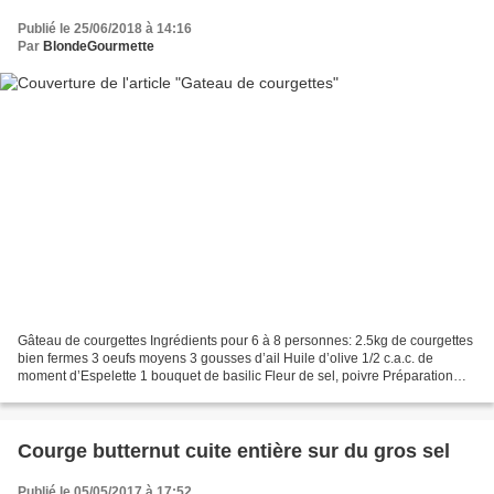
Publié le 25/06/2018 à 14:16
Par
BlondeGourmette
Gâteau de courgettes Ingrédients pour 6 à 8 personnes: 2.5kg de courgettes
bien fermes 3 oeufs moyens 3 gousses d’ail Huile d’olive 1/2 c.a.c. de
moment d’Espelette 1 bouquet de basilic Fleur de sel, poivre Préparation
Rincez et séchez les courgettes....
Courge butternut cuite entière sur du gros sel
Publié le 05/05/2017 à 17:52