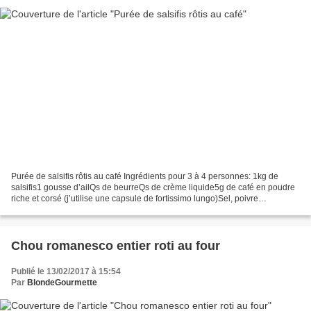
Purée de salsifis rôtis au café Ingrédients pour 3 à 4 personnes: 1kg de
salsifis1 gousse d’ailQs de beurreQs de crème liquide5g de café en poudre
riche et corsé (j’utilise une capsule de fortissimo lungo)Sel, poivre
Préparation Epluchez, rincez et essorez...
Chou romanesco entier roti au four
Publié le 13/02/2017 à 15:54
Par
BlondeGourmette