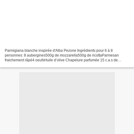
Parmigiana blanche inspirée d'Alba Pezone Ingrédients pour 6 à 8
personnes: 8 aubergines500g de mozzarella500g de ricottaParmesan
fraichement râpé4 oeufsHuile d’olive Chapelure parfumée 15 c.a.s de
chapelure2 gousses d’ail2 branches de thym fraisHuile...