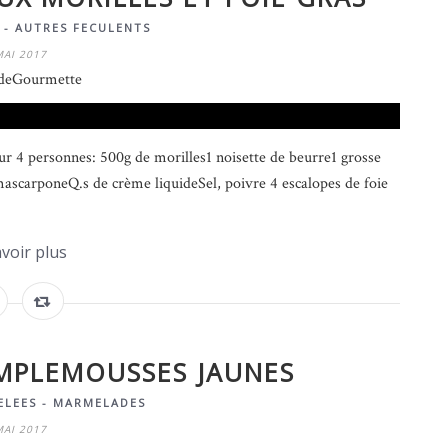
 - AUTRES FECULENTS
MAI 2017
deGourmette
our 4 personnes: 500g de morilles1 noisette de beurre1 grosse
 mascarponeQ.s de crème liquideSel, poivre 4 escalopes de foie
voir plus
MPLEMOUSSES JAUNES
ELEES - MARMELADES
MAI 2017