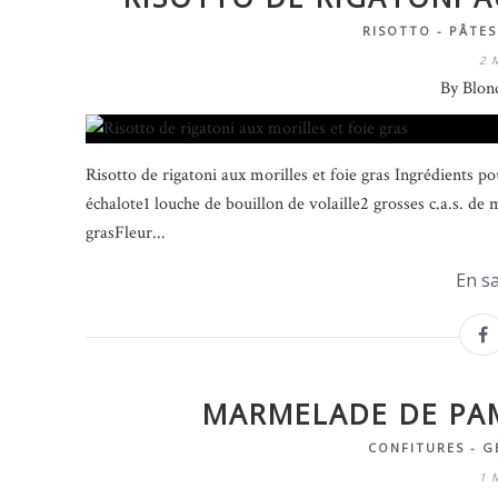
RISOTTO - PÂTES
2 
By Blon
Risotto de rigatoni aux morilles et foie gras Ingrédients p
échalote1 louche de bouillon de volaille2 grosses c.a.s. de
grasFleur...
En sa
MARMELADE DE PA
CONFITURES - G
1 