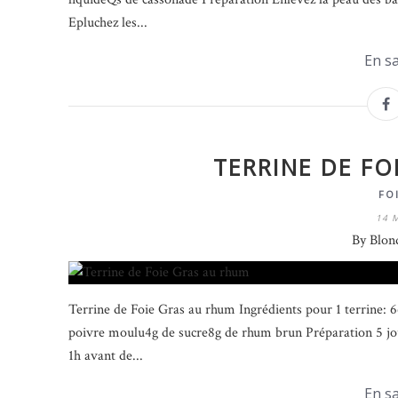
Epluchez les...
En sa
TERRINE DE FO
FO
14 
By Blon
Terrine de Foie Gras au rhum Ingrédients pour 1 terrine: 66
poivre moulu4g de sucre8g de rhum brun Préparation 5 jou
1h avant de...
En sa