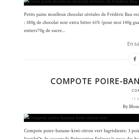
Petits pains moelleux chocolat céréales de Frédéric Bau rec
: 180g de chocolat noir extra bitter 61% (pour moi 140g gu
entiers70g de sucre...
En sa
COMPOTE POIRE-BAN
CO
15 
By Blon
Compote poire-banane-kiwi-citron vert Ingrédients: 3 poire
liquideQs de cassonade Préparation Enlevez la peau des bana