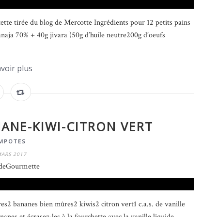
ette tirée du blog de Mercotte Ingrédients pour 12 petits pains
anaja 70% + 40g jivara )50g d’huile neutre200g d’oeufs
voir plus
ANE-KIWI-CITRON VERT
MPOTES
MARS 2017
deGourmette
s2 bananes bien mûres2 kiwis2 citron vert1 c.a.s. de vanille
nes et écrasez-les à la fourchette avec la vanille liquide.