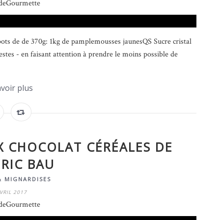
deGourmette
ts de de 370g: 1kg de pamplemousses jaunesQS Sucre cristal
stes - en faisant attention à prendre le moins possible de
voir plus
X CHOCOLAT CÉRÉALES DE
RIC BAU
& MIGNARDISES
VRIL 2017
deGourmette