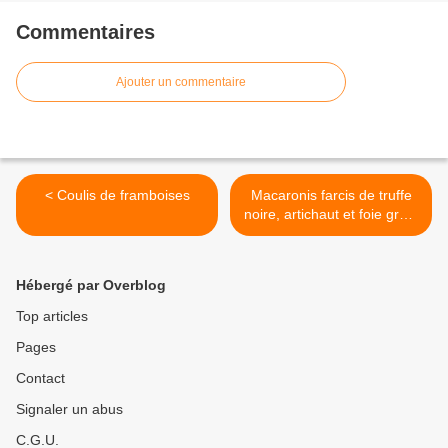
Commentaires
Ajouter un commentaire
< Coulis de framboises
Macaronis farcis de truffe
noire, artichaut et foie gras,
gratinés au vieux parmesan
d’E. Fréchon >
Hébergé par Overblog
Top articles
Pages
Contact
Signaler un abus
C.G.U.