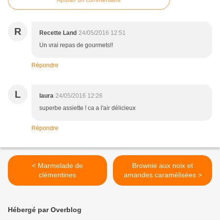
Ajouter un commentaire
R
Recette Land
24/05/2016 12:51
Un vrai repas de gourmets!!
Répondre
L
laura
24/05/2016 12:26
superbe assiette ! ca a l'air délicieux
Répondre
< Marmelade de
Brownie aux noix et
clémentines
amandes caramélisées >
Hébergé par Overblog